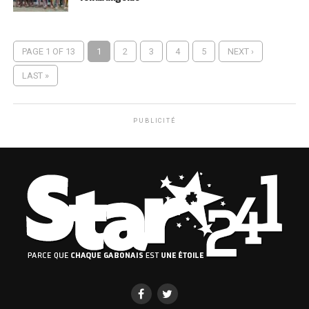
PAGE 1 OF 13
1
2
3
4
5
NEXT ›
LAST »
PUBLICITÉ