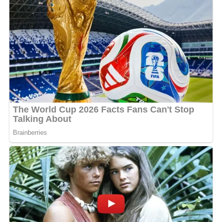
sur-le-champ. Dans un passage très commenté, elle
apostrophe un fidèle :
« Pascal c’est bien déjà que toi,
j’ai prophétisé la promotion, tu dois prendre le ticket »
,
avant de demander les applaudissements de
l’assistance.
Cette séquence a renforcé le malaise chez de nombreux
internautes, qui y voient une forte pression
psychologique exercée sur les fidèles. Le caractère
public de l’appel à contribution, associé à la promesse
de bénédictions ou d’élévation spirituelle, a alimenté
une lecture très critique de cette opération.
Gloria, anniversaire et “prix à
payer”
Un autre extrait a particulièrement circulé. L’événement
devant coïncider avec l’anniversaire d’une fidèle