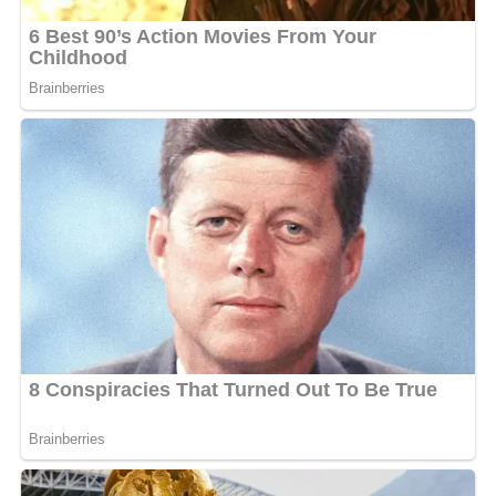
s’adresse pas à tout le monde, assumant un tri par les
moyens financiers.
« Ça n’aura pas lieu à l’église. Déjà
même le cadre révèle, le lieu révèle déjà que ce n’est pas
pour tout le monde. Nous tous on sera au ciel, mais nous
tous on n’aura pas la même position. Il y aura des gens
qui seront proches du trône. Il y aura des gens qui seront
loin du trône. Si aujourd’hui tu ne peux pas prendre 100
000, ce n’est pas grave, l’année prochaine tu vas te
présenter »
, affirme-t-elle.
Une mise en scène de la
contribution qui choque
La vidéo montre également la révérende passer
immédiatement à la vente des tickets, en interpellant
directement plusieurs fidèles dans la salle. Leaders
religieux, membres de la chorale, équipe de production :
plusieurs catégories sont appelées à acheter leur billet