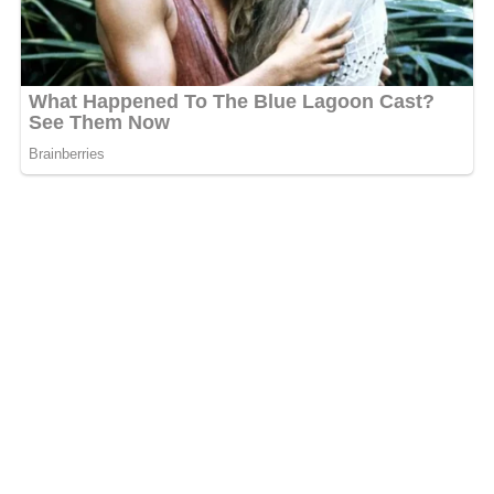
prénommée Gloria, Carelle Ambouroue l’invite
publiquement à acheter son ticket pour recevoir des
bénédictions ce jour-là.
« Gloria, viens prendre le ticket,
dépêche-toi. Gloria tiens, ton anniversaire c’est la
semaine prochaine, c’est une occasion pour toi de le
passer dans la présence de Dieu en payant le prix »
,
lance-t-elle.
Elle poursuit en comparant cette dépense religieuse à
d’autres achats du quotidien :
« Tu as vu tes ongles et les
mèches que tu as, va prier Dieu va te donner l’argent.
Emmenez-moi dans les réseaux sociaux, ce n’est pas
grave »
. Cette dernière phrase, perçue comme une forme
de défi assumé, a contribué à enflammer encore
davantage la toile.
Colère, moqueries et appels à
l’intervention des autorités