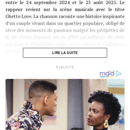
entre le 24 septembre 2024 et le 23 août 2025. Le
rappeur revient sur la scène musicale avec le titre
Ghetto Love. La chanson raconte une histoire inspirante
d’un couple vivant dans un quartier populaire, obligé de
vivre des moments de passions malgré les péripéties de
la vie. Cette chanson est en effet un mélange de vibes
urbaines et d’émotions vraies, entre amour et réalités du
ghetto.
LIRE LA SUITE
Abdoul Aziz n’était pas seul sur la chanson. Il était
PUBLICITÉ
notamment en collaboration avec ADB, l’artiste à la
voix suave. C’est ce dernier qui a assuré le refrain de la
chanson en démontrant une fois encore toute son
aisance vocale. La chanson a été mixée par Kocou Marcel
et produite par Promise Music, son producteur actuel.
Avec « Ghetto Love », Abdoul Aziz continue de marquer
son empreinte dans l’univers musical gabonais en
explorant des thématiques universelles avec une touche