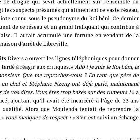
de drogue qui sévit actuellement sur l’ensemble du
igt les suspects présumés qui alimentent ce vaste réseau,
ote connu sous le pseudonyme du Roi béni. Ce dernier
ent de ce réseau et un grand trafiquant qui contribue à
aise. Il aurait accumulé une fortune en vendant de la
maison d’arrêt de Libreville.
its Divers a ouvert les lignes téléphoniques pour donner
s tardé à réagir aux critiques. «
Allô ! Je suis le Roi béni, la
 monsieur. Que me reprochez-vous ? En tant que père de
 en chef et Stéphane Nzeng ont déjà parlé, maintenant
s de vos dires. Vous êtes trop basés sur des rumeurs !
» a
cé, ajoutant qu’il avait été incarcéré à l’âge de 23 ans
qualifié. Alors que Moulenda tentait de reprendre la
: «
vous manquez de respect !
» S’en est suivi un échange