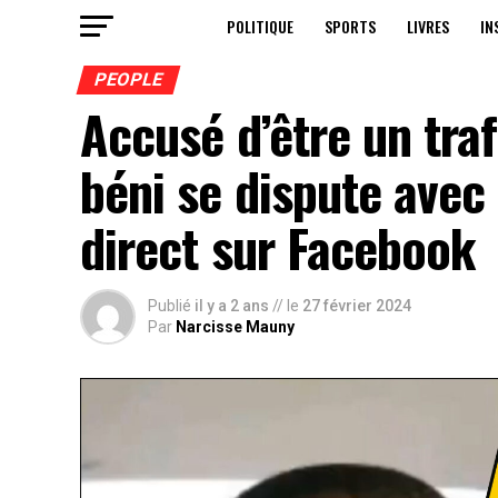
POLITIQUE
SPORTS
LIVRES
IN
PEOPLE
Accusé d’être un traf
béni se dispute ave
direct sur Facebook
Publié
il y a 2 ans
// le
27 février 2024
Par
Narcisse Mauny