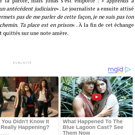
r la parole, mais Jonas s’est emporté : «
apprends à
un antécédent judiciaire
« . Le journaliste a ensuite attisé
ermets pas de me parler de cette façon, je ne suis pas ton
 chemin. Ta place est en prison
« . À la fin de cet échange
t quittés sur une note amère.
PUBLICITÉ