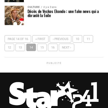
CULTURE
il y a 3 ans
Décès de Vyckos Ekondo : une fake news qui a
ébranlé la toile
PAGE 14 OF 16
« FIRST
‹ PREVIOUS
10
11
12
13
14
15
16
NEXT ›
PUBLICITÉ