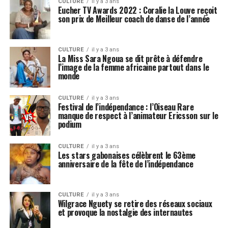
CULTURE
il y a 3 ans
Eucher TV Awards 2022 : Coralie la Louve reçoit
son prix de Meilleur coach de danse de l’année
CULTURE
il y a 3 ans
La Miss Sara Ngoua se dit prête à défendre
l’image de la femme africaine partout dans le
monde
CULTURE
il y a 3 ans
Festival de l’indépendance : l’Oiseau Rare
manque de respect à l’animateur Ericsson sur le
podium
CULTURE
il y a 3 ans
Les stars gabonaises célèbrent le 63ème
anniversaire de la fête de l’indépendance
CULTURE
il y a 3 ans
Wilgrace Nguety se retire des réseaux sociaux
et provoque la nostalgie des internautes