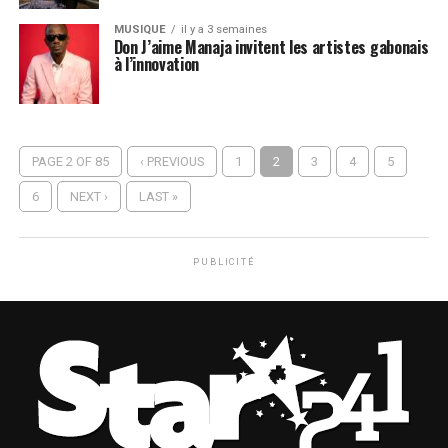
MUSIQUE
il y a 3 semaines
Don J’aime Manaja invitent les artistes gabonais
à l’innovation
PAGE 2 OF 85
‹ PREVIOUS
1
2
3
4
5
6
NEXT ›
LAST »
PUBLICITÉ