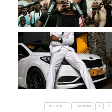
PAGE 3 OF 85
‹ PREVIOUS
1
2