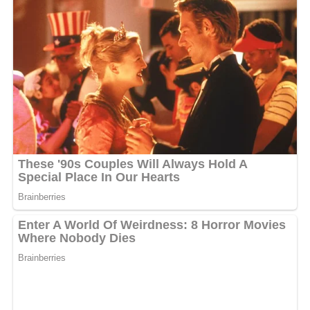
A travers une publication dans la matinée du vendredi,
Aicha Wannel a encore fait une mise en garde à cette
influenceuse qui lui joue ce sale tour. Elle a profité de
l’occasion pour rappeler à sa communauté de fans
qu’elle n’est pas responsable des profils dont il s’agit.
Avant de menacer de porter plainte à cette dernière.
«
Aïcha Wannel c’est mon nom que tu utilises pour te
faire connaître. Du jamais vu ! En plus tu me manques de
respect. quand on veut se faire connaître, on vient avec
son nom. je t’ai trop laissé faire. la récréation est
terminée. tu as 48h pour supprimer mon nom Aicha
Wannel sur tes réseaux sociaux et plus jamais tu ne