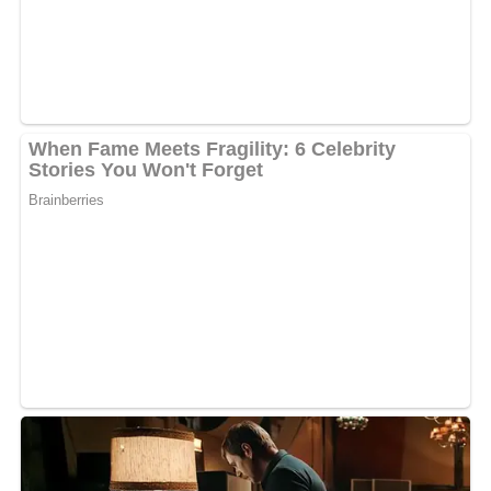
l’utiliseras. j’espère que j’ai été clair. Et si tu penses que
c’est une blague, tu auras à faire à mon label W
Production, comme ça tu sauras qu’il y a des choses avec
lesquelles on ne joue pas. Attend, tu es sérieuse toi !
» a-
t-elle brandi comme menaces la chanteuse.
L’on espère seulement que cela ne soit pas tombé dans
les oreilles d’une sourde. Afin qu’elle arrête de se faire
passer pour la personne qu’elle n’est pas. En vue
d’éviter d’être sous le coup d’une sanction pénale.
MOTS-CLÉS :
UNE