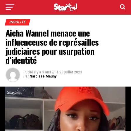
INSOLITE
Aicha Wannel menace une
influenceuse de représailles
judiciaires pour usurpation
d’identité
Publié
il y a 3 ans
// le
23 juillet 2023
Par
Narcisse Mauny