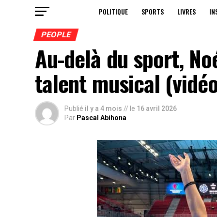
POLITIQUE
SPORTS
LIVRES
IN
PEOPLE
Au-delà du sport, No
talent musical (vidé
Publié
il y a 4 mois
// le
16 avril 2026
Par
Pascal Abihona