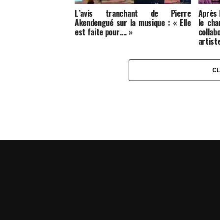
L’avis tranchant de Pierre
Après
Akendengué sur la musique : « Elle
le cha
est faite pour…. »
colla
artist
C