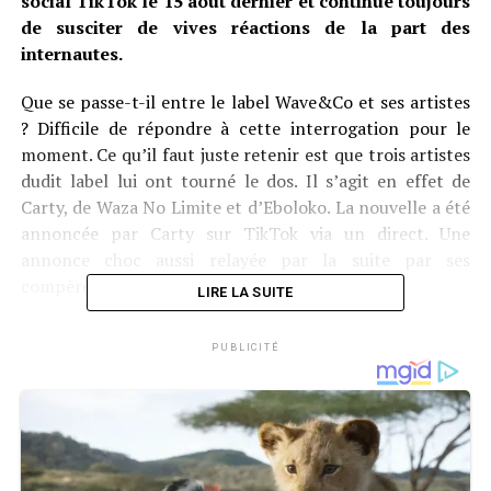
social TikTok le 15 août dernier et continue toujours
de susciter de vives réactions de la part des
internautes.
Que se passe-t-il entre le label Wave&Co et ses artistes
? Difficile de répondre à cette interrogation pour le
moment. Ce qu’il faut juste retenir est que trois artistes
dudit label lui ont tourné le dos. Il s’agit en effet de
Carty, de Waza No Limite et d’Eboloko. La nouvelle a été
annoncée par Carty sur TikTok via un direct. Une
annonce choc aussi relayée par la suite par ses
compères Waza No Limite et Eboloko.
LIRE LA SUITE
Selon les indiscrétions, les trois artistes auraient eu un
PUBLICITÉ
malentendu avec le patron de Wave&Co. Le réel
problème dont il s’agit reste pour moment inconnu. Les
fans des trois artistes leur exigent des demandes
d’explication sur l’affaire. Jusqu’à présent, la maison de
production n’a pas encore donné le moindre détail sur