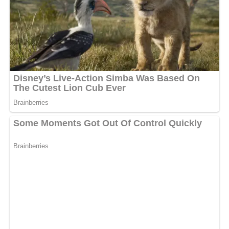
ce fameux divorce avec Carry, Waza No Limite et
Eboloko.
Alors qu’on aurait pu croire aussi à une guerre froide
entre les trois artistes au sein du label Wave&Co, il n’en
est rien de tout cela. L’ambiance est au beau fixe entre
eux. Les regards sont donc tournés vers la direction de
leur ex-maison de production afin d’avoir des
éclaircissements par rapport à la situation.
MOTS-CLÉS :
EBOLOKO
UNE