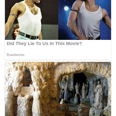
Espoir la Tigresse.
En revanche Creol de Nazareth dit avoir construit sa
notoriété sans avoir recours à une personne. Cependant
elle dément toutes les accusations portées contre elle
et indique n’avoir aucun souci avec Espoir la Tigresse.
«
Je partage tes événements, je te soutien
s », conclut
Moussitou.
MOTS-CLÉS :
UNE