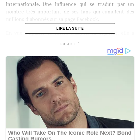
internationale. Une influence qui se traduit par un
nombre très important de ses fans qui cumulent des
millions d’abonnés sur sa page Facebook.
LIRE LA SUITE
En vue d’apaiser la colère d’Espoir la Tigresse, elle a
demandé à tous ses Fantastiques de non seulement
PUBLICITÉ
s’abonner sur sa page mais aussi de regarder son
nouveau clip sur sa chaîne Youtube plusieurs fois. Une
recommandation qui vise à soutenir la culture gabonaise
à travers la native du Woleu-Ntem mais surtout pour
éviter d’entretenir une polémique inutile.
«
Si un jour vous avez apprécié ce que je fais. Je vous en
supplie abonnez-vous à la page d’Espoir. Allez regarder
son nouveau clip sur sa chaîne Youtube 2 ou 3 fois car
c’est à cause de vous qu’on m’en veut. Sinon un jour on
va me frapper dans les loges des artistes pendant que
vous qui me défendez, vous serez de l’autre côté
» a lancé
la chanteuse dans un direct disant craindre une