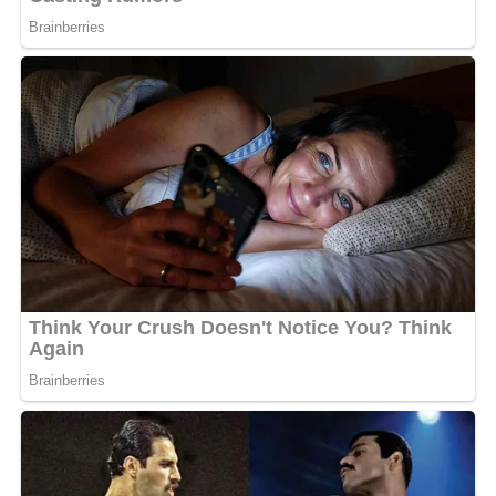
agression physique.
Apres que l’ex danseuse de Princesse 12 a exprimé une
vive colère contre elle dans laquelle elle dénonce
clairement le mépris et le manque de respect à son
égard, il lui est reproché également de briller en
détruisant les autres. «
J’ai mes valeurs et convictions à
défendre face aux personnes qui sont prêtes à démolir
sur leur passage pour se donner de l’importance
« , a
assuré pour sa part Espoir la Tigresse.
Pour cette artiste chanteuse, la fille de l’ancien baobab
de la musique gabonaise aurait la grosse tête à cause de
ses fans qu’elle détient sur les réseaux sociaux. «
C’est
moi que tu veux écraser en utilisant tes stratégies avec
ton équipe ? Allons ma petite. J’en ai marre que tu
humilies les autres à chaque fois que tu en as l’occasion,
juste parce que que tu as les millions d’abonnés alors
que t’es rien devant moi ating zam je jure
« , a renchéri