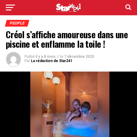
PEOPLE
Créol s’affiche amoureuse dans une
piscine et enflamme la toile !
Publié
il y a 8 mois
// le
7 décembre 2025
Par
La rédaction de Star241