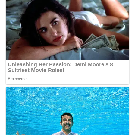
Si la star régale ses millions de fans avec ces images
d’intimité, elle prend soin de cultiver une part de
mystère. L’heureux élu, un homme à la peau blanche,
n’apparaît que de dos, laissant planer le doute sur son
identité. Une mise en scène qui a suffi à affoler les
compteurs et à susciter l’admiration de sa communauté,
ravie de voir son idole épanouie.
La page du « Docteur »
définitivement tournée