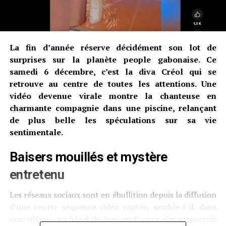
La fin d’année réserve décidément son lot de
surprises sur la planète people gabonaise. Ce
samedi 6 décembre, c’est la diva Créol qui se
retrouve au centre de toutes les attentions. Une
vidéo devenue virale montre la chanteuse en
charmante compagnie dans une piscine, relançant
de plus belle les spéculations sur sa vie
sentimentale.
Baisers mouillés et mystère
entretenu
Les réseaux sociaux sont en ébullition depuis la diffusion
d’une courte séquence vidéo captée, semble-t-il, dans
une villa ou un hôtel de luxe en France. On y aperçoit