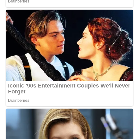
Cette nouvelle romance arrive à point nommé pour
celle qui a traversé des épreuves difficiles, notamment le
décès de sa mère et les nombreuses critiques sur sa
récente perte de poids. En s’affichant amoureuse et
radieuse, Créol envoie un message fort : elle est bien
dans sa peau.
Comblée sur le plan personnel, elle l’est aussi sur le
plan professionnel. Au top des tendances et de
l’actualité musicale avec son nouveau tube
Bouge de là
,
la chanteuse termine l’année en beauté, prouvant
qu’elle a tout pour être heureuse.
MOTS-CLÉS :
UNE