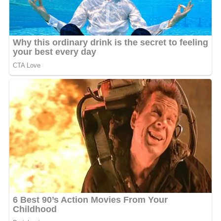
Cela faisait un long moment que la star ne s’était pas
affichée aussi proche d’un homme. Depuis sa rupture
médiatisée avec son ex-compagnon, l’ancien médecin de
la Comilog, Créol semblait vivre dans l’ombre de cette
relation passée. Cette idylle, marquée par des
collaborations musicales et des déclarations
enflammées, avait laissé des traces, l’artiste ayant
longtemps semblé attachée à ce passé, au point où des
rumeurs de retour de flamme circulaient encore il y a
quelques mois.
Mais les images de ce week-end sonnent comme un
renouveau. La page semble cette fois bel et bien
tournée. Créol flirte avec le bonheur et ne s’en cache
plus, prouvant qu’elle est prête à écrire un nouveau
chapitre de sa vie amoureuse.
Une résurrection personnelle et
artistique