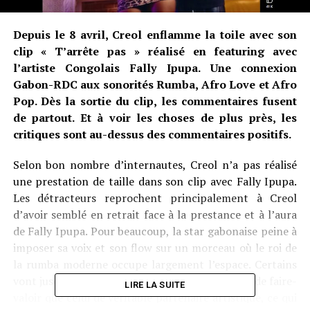
Depuis le 8 avril, Creol enflamme la toile avec son
clip « T’arrête pas » réalisé en featuring avec
l’artiste Congolais Fally Ipupa. Une connexion
Gabon-RDC aux sonorités Rumba, Afro Love et Afro
Pop. Dès la sortie du clip, les commentaires fusent
de partout. Et à voir les choses de plus près, les
critiques sont au-dessus des commentaires positifs.
Selon bon nombre d’internautes, Creol n’a pas réalisé
une prestation de taille dans son clip avec Fally Ipupa.
Les détracteurs reprochent principalement à Creol
d’avoir semblé en retrait face à la prestance et à l’aura
de Fally Ipupa. Pour beaucoup, la star gabonaise peine à
imposer sa voix et son flow sur un morceau où le roi de
la rumba moderne occupe largement l’espace. Certains
vont jusqu’à affirmer que Creol joue plus le rôle de faire-
LIRE LA SUITE
valoir que celui de véritable partenaire artistique, ce qui