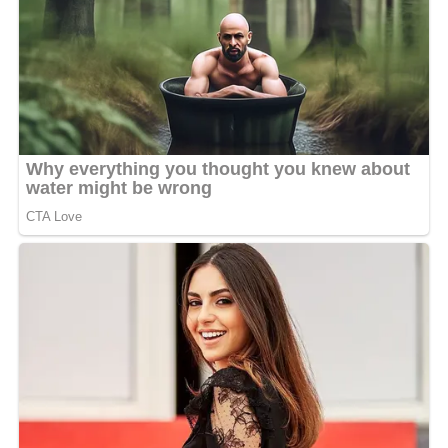
légende. Ils invitent les haters à accorder du crédit à
Creol pour avoir réussi à décrocher ce featuring tant
convoité, tout en espérant que cette collaboration lui
ouvrira davantage de portes sur la scène musicale
africaine.
MOTS-CLÉS :
UNE