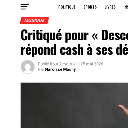
POLITIQUE
SPORTS
LIVRES
IN
MUSIQUE
Critiqué pour « Desc
répond cash à ses dé
Publié
il y a 2 mois
// le
25 mai 2026
Par
Narcisse Mauny