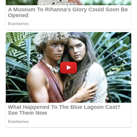
culture populaire. Le
temple du rire
pourrait bien
devenir le nouveau rendez-vous incontournable des
soirées à Libreville.
MOTS-CLÉS :
UNE