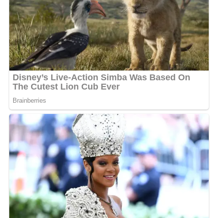
gabonais, à ses racines et à son avenir.
L’événement inaugural se tiendra dans le prolongement
des célébrations du 65e anniversaire de l’indépendance
du Gabon. Après la traditionnelle parade militaire sur le
front de mer, les Librevilleois sont invités à prolonger la
fête dans la bonne humeur au
temple du rire
.
Un lieu qui promet de rayonner
Au-delà des soirées comiques, l’espace prévoit
également d’accueillir des concerts acoustiques, des jam
sessions, des soirées à thème et d’autres événements
culturels. L’objectif : faire du lieu un carrefour vivant de
la scène artistique locale.
Avec cette initiative, Omar Defunzu, figure tutélaire de
l’humour au Gabon, signe un retour en force et
réaffirme son rôle de mentor et d’animateur de la