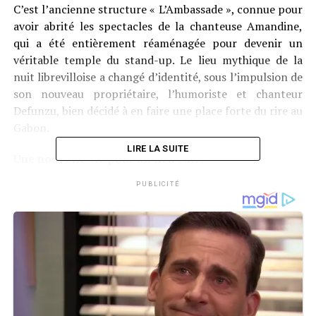
C’est l’ancienne structure « L’Ambassade », connue pour
avoir abrité les spectacles de la chanteuse Amandine,
qui a été entièrement réaménagée pour devenir un
véritable temple du stand-up. Le lieu mythique de la
nuit librevilloise a changé d’identité, sous l’impulsion de
son nouveau propriétaire, l’humoriste et chanteur
Defunzu, bien décidé à en faire une place forte du rire au
Gabon.
LIRE LA SUITE
Une nouvelle vie pour un lieu culte
PUBLICITÉ
Rebaptisé sobrement
le temple du rire
, l’établissement a
été repensé pour accueillir des spectacles humoristiques
réguliers. La décoration a été revue, l’ambiance
repensée : on n’y vient plus pour chanter, mais pour
rire. Une programmation variée de jeunes humoristes et
d’artistes confirmés y est désormais annoncée.