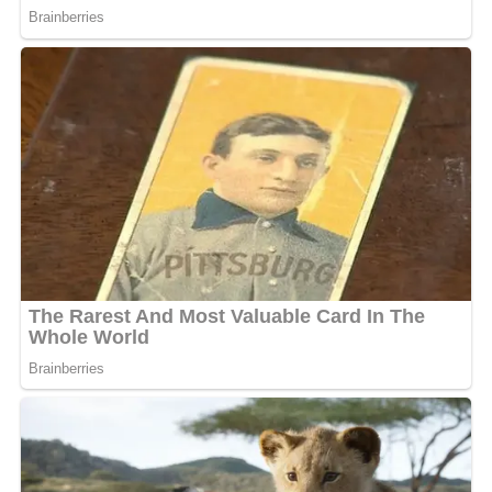
Le premier spectacle, intitulé
« Dipanda Rire, bouillon
de l’indépendance »
, marquera l’ouverture officielle des
lieux. Il rassemblera une pléiade de talents du stand-up
gabonais : Yann Koko, BB la Doudou, Décodeur
Mystikvirus, Maman Grand Nord, Aude Esther et Eunice,
aux côtés de Defunzu lui-même.
Un geste pour la relève de l’humour gabonais
Avec ce projet, Omar Defunzu veut offrir une tribune
aux jeunes comédiens. « Il s’agit de transmettre
l’héritage du rire à la nouvelle génération », confie-t-on
dans l’entourage de l’artiste. L’ouverture de ce cabaret
est donc aussi une déclaration d’amour à l’humour