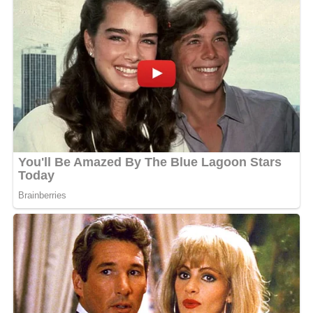
danseurs et figurants qui ont apporté leur énergie et leur
talent. On est ensemble. L’EP 5ème Dimension bientôt
disponible
», a publié le rappeur sur Instagram.
L’annonce de cet EP studio, dont la date de sortie reste
inconnue, a déjà déclenché une forte attente auprès des
fans. Si
Eminabo
donne le ton,
5ème Dimension
pourrait bien être l’un des projets rap les plus attendus
de l’année au Gabon.
MOTS-CLÉS :
UNE