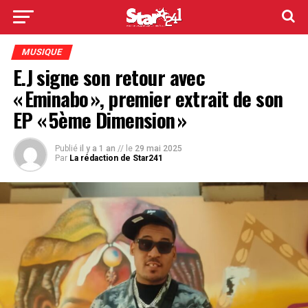
MUSIQUE
E.J signe son retour avec
« Eminabo », premier extrait de son
EP « 5ème Dimension »
Publié
il y a 1 an
// le
29 mai 2025
Par
La rédaction de Star241