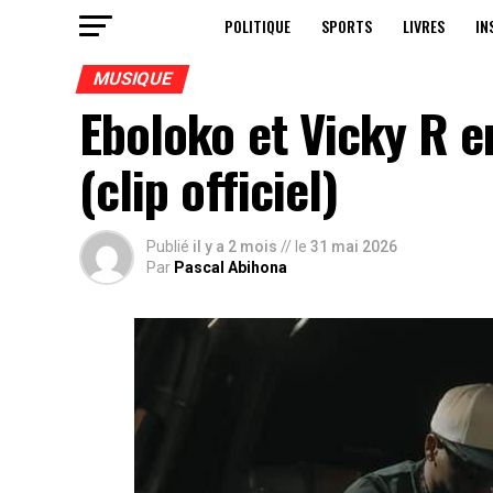
POLITIQUE
SPORTS
LIVRES
IN
MUSIQUE
Eboloko et Vicky R e
(clip officiel)
Publié
il y a 2 mois
// le
31 mai 2026
Par
Pascal Abihona