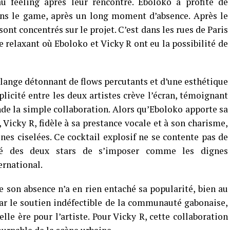
au feeling après leur rencontre. Eboloko a profité de
ans le game, après un long moment d’absence. Après le
sont concentrés sur le projet. C’est dans les rues de Paris
re relaxant où Eboloko et Vicky R ont eu la possibilité de
ange détonnant de flows percutants et d’une esthétique
cité entre les deux artistes crève l’écran, témoignant
nde la simple collaboration. Alors qu’Eboloko apporte sa
 Vicky R, fidèle à sa prestance vocale et à son charisme,
es ciselées. Ce cocktail explosif ne se contente pas de
nté des deux stars de s’imposer comme les dignes
ernational.
e son absence n’a en rien entaché sa popularité, bien au
 par le soutien indéfectible de la communauté gabonaise,
le ère pour l’artiste. Pour Vicky R, cette collaboration