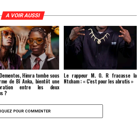
A VOIR AUSSI
 Dementos, Himra tombe sous
Le rappeur M. O. R fracasse la
rme de Bî Anka, bientôt une
Ntcham : « C’est pour les abrutis »
boration entre les deux
es ?
LIQUEZ POUR COMMENTER