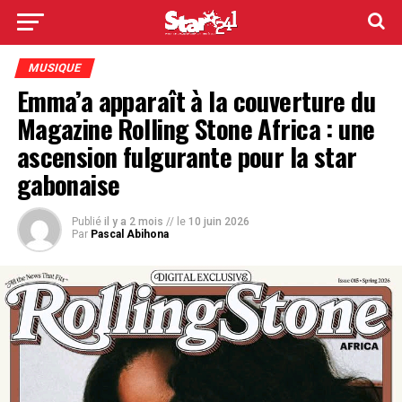
MUSIQUE
Emma’a apparaît à la couverture du
Magazine Rolling Stone Africa : une
ascension fulgurante pour la star
gabonaise
Publié
il y a 2 mois
// le
10 juin 2026
Par
Pascal Abihona