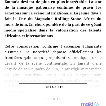
Emma’a devient de plus en plus inarrêtable. La star
de la musique gabonaise continue de gravir les
échelons sur la scène internationale. La jeune diva a
fait la Une du Magazine Rolling Stone Africa du
mois de juin. Un choix pondéré de la part de ce géant
média spécialisé dans la valorisation des talents
africains et internationaux.
Cette consécration confirme l’ascension fulgurante
d’Emma’a. Sa notoriété dépasse officiellement les
frontières gabonaises, propulsant sa musique sur le
devant de la scène continentale. En faisant d’elle
l’égérie de son numéro de juin, le prestigieux magazine
souligne non seulement son talent vocal singulier, mais
aussi sa capacité à incarner la nouvelle génération
d’artistes africains qui redéfinissent les codes de la pop
LIRE LA SUITE
et de l’urbain.
PUBLICITÉ
Cette apparition historique en couverture du Magazine