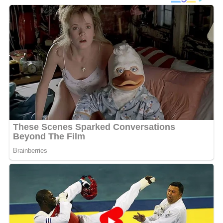
Rolling Stone Africa marque un tournant décisif dans sa
carrière. En intégrant le cercle restreint des
personnalités mises en avant par ce média panafricain
du showbiz, la chanteuse gabonaise valide son
positionnement en tant qu’icône culturelle montante,
capable de fédérer un public diversifié et d’influencer les
tendances musicales actuelles par son authenticité et
son univers créatif.
Cet accomplissement exceptionnel est perçu par ses
nombreux fans et les observateurs de l’industrie comme
le couronnement de ses efforts acharnés. Désormais,
chaque étape franchie par l’artiste gabonaise est
scrutée avec admiration, transformant son parcours en
un modèle d’inspiration pour la jeunesse africaine qui
voit en elle la preuve concrète que la détermination et
l’excellence permettent de conquérir les sommets
internationaux.