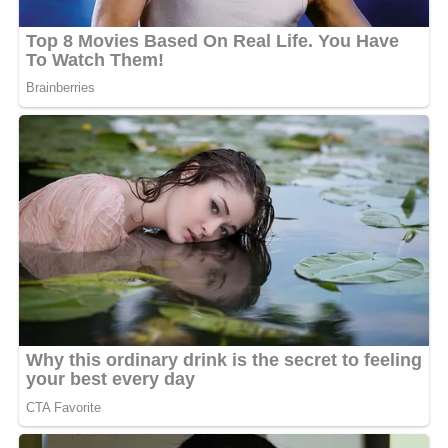
poursuit ainsi une trajectoire musicale cohérente, entre
ancrage personnel et ambitions internationales.
Une artiste en phase avec son époque
Avec
« C’est mon bébé »
, Emma’a confirme qu’elle ne
compte pas ralentir. Entre ses clips très travaillés et ses
choix de collaborations audacieux, tout porte à croire
qu’un EP ou un nouvel album pourrait se profiler dans
les mois à venir. Ce single en duo vient, en tout cas,
renforcer son image d’icône pop moderne, à la fois
douce, forte et toujours dans le bon tempo.
MOTS-CLÉS :
UNE