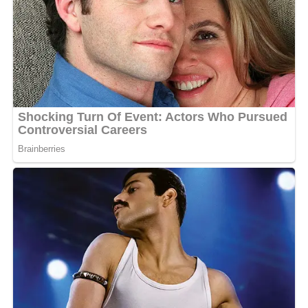
Aux côtés d’Emma’a, Chily apporte son grain de voix et
son énergie street. Encore peu connu du public
gabonais, l’artiste congolais installé en France trouve ici
une belle vitrine pour séduire l’Afrique centrale.
Emma’a, qui partage sa vie entre Paris et Abidjan,