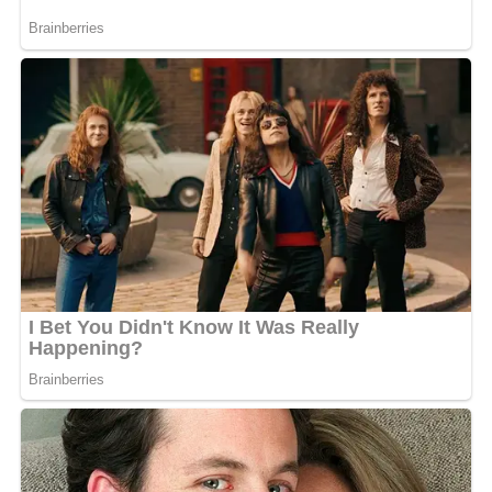
l’homme évoqué, et une sono posée sur le coffre d’une
voiture, le clip évoque la complexité d’un couple sous
pression, entre regard des autres et amour fidèle.
Un clip entre banlieue et château, porté par Chily
Le clip a été tourné dans plusieurs lieux : un lotissement
de banlieue, une pièce à l’ambiance VHS volontairement
rétro et un manoir en région parisienne. Sasha Picard,
qui signe une nouvelle fois la réalisation, injecte une
dose de nostalgie maîtrisée, notamment dans les scènes
à l’effet magnétoscope. Un vrai parti pris visuel qui
renforce l’authenticité du récit.