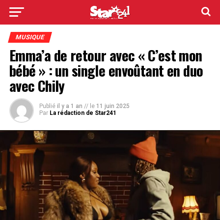
MUSIQUE
Emma’a de retour avec « C’est mon
bébé » : un single envoûtant en duo
avec Chily
Publié
il y a 1 an
// le
11 juin 2025
Par
La rédaction de Star241