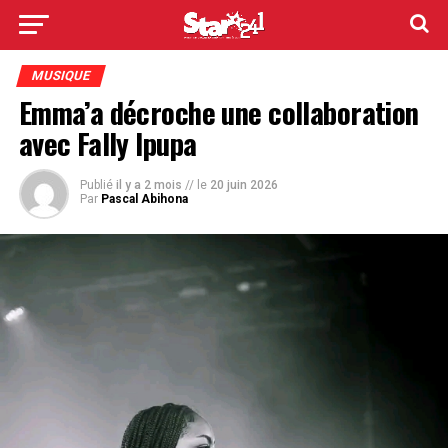
MUSIQUE
Emma’a décroche une collaboration
avec Fally Ipupa
Publié
il y a 2 mois
// le
20 juin 2026
Par
Pascal Abihona