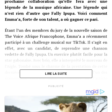
prochaine collaboration qu’elle fera avec une
légende de la musique africaine. Une légende qui
n’est rien d’autre que Fally Ipupa. Voici comment
Emma’a, forte de son talent, a où gagner ce pari.
Étant l’un des membres du jury de la nouvelle saison de
The Voice Afrique Francophone, Emma’a a récemment
participé à un challenge musical sur TikTok. Il s’agit en
effet, avec un candidat, de reprendre une chanson
vedette de Fally Ipupa. Un exercice plutôt facile pour la
star gabonaise. Avec brio, elle a interprété le morceau de
l’Aigle. Tombé sous le charme de la prestation de cette
dernière, il lui a promis un featuring. Ce serait l’un des
LIRE LA SUITE
événements heureux dans la carrière de l’artiste
gabonaise.
PUBLICITÉ
Cette collaboration tant attendue marque un tournant
décisif dans le parcours de l’artiste. En unissant sa voix
unique, teintée de sonorités urbaines gabonaises, à