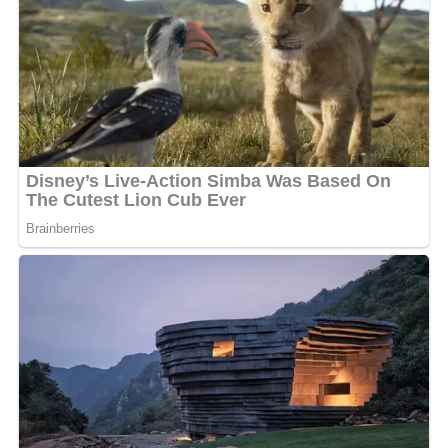
l’élégance mélodique et au charisme légendaire de «
l’Aigle » de la rumba congolaise, Emma’a s’offre une
visibilité internationale de premier plan. Ce projet
promet de fusionner deux univers musicaux distincts
tout en célébrant la richesse et la diversité de la scène
francophone africaine.
Pour les fans d’Emma’a, cette annonce est perçue
comme une consécration logique qui récompense des
années de travail acharné et de constance artistique.
Plus qu’un simple duo en perspective, cette rencontre
au sommet entre l’étoile montante du Gabon et l’icône
incontestée de Kinshasa vient confirmer le
rayonnement croissant des musiques urbaines
gabonaises au-delà des frontières. L’impatience est
désormais à son comble, le public guettant chaque
détail sur la sortie imminente de ce titre qui s’annonce
déjà comme un futur hymne incontournable.