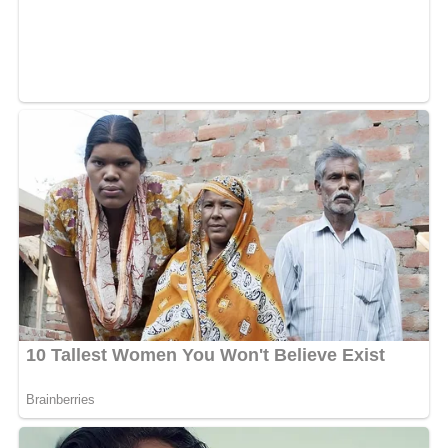
2025. Il s’agit normalement de Yann OB et d’Alain
Bambi, toujours aptes à capturer les joueurs depuis les
abords des pelouses.
Grosse forge de l’ombre, Eric Otogo Castane représente
aussi le Gabon à cette CAN 2025. Aux côtés de la CAF, il
a pour noble mission de veiller au respect du cahier de
charge organisationnel sur le terrain. Pareil pour
Nervakez Motion, membre influent de l’équipe créative
de la CAF, chargée de la direction artistique, du design
et de la production audiovisuelle.
MOTS-CLÉS :
UNE