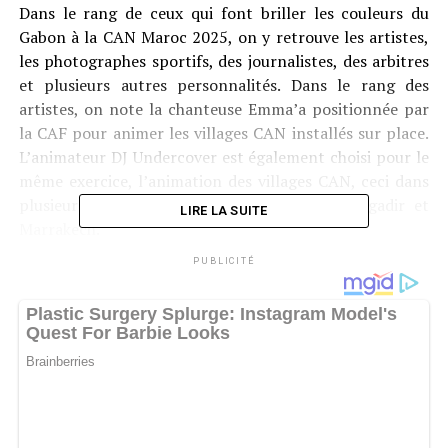
Dans le rang de ceux qui font briller les couleurs du
Gabon à la CAN Maroc 2025, on y retrouve les artistes,
les photographes sportifs, des journalistes, des arbitres
et plusieurs autres personnalités. Dans le rang des
artistes, on note la chanteuse Emma’a positionnée par
la CAF pour animer les villages CAN installés sur place.
L’animateur DJ Undercover est également choisi pour le
même exercice, l’animation des villages CAN, ceci dans
plusieurs villes à savoir Casablanca, Rabat, Agadir et
LIRE LA SUITE
Marrakech.
PUBLICITÉ
En ce qui concerne les arbitres, ils sont au nombre de
quatre à prendre part à la compétition. Il s’agit
notamment de Ghislain Pierre Atcho, Tanguy Mebiame,
Boris Ditsoga, Amos Abeigne Ndong. Eux tous ont déjà
eu la chance de diriger des rencontres au cours de la
compétition. Ghislain Atcho était aux commandes du
match Bénin – Egypte récemment lors des huitièmes de
finale. Deux photographies participent aussi à la CAN