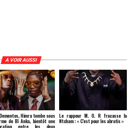
A VOIR AUSSI
 Dementos, Himra tombe sous
Le rappeur M. O. R fracasse la
rme de Bî Anka, bientôt une
Ntcham : « C’est pour les abrutis »
boration entre les deux