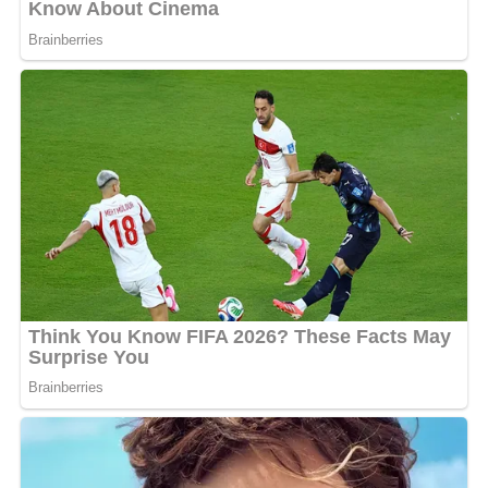
Le choix de la plage comme cadre pour ces vacances
familiales souligne une aspiration à la sérénité et à la
communion avec la nature. En s’affichant ainsi au milieu
de sa famille, le joueur partage avec son public une
facette plus intime et chaleureuse de sa vie, prouvant
que, pour lui, le véritable ressourcement réside avant
tout dans la présence et l’affection de ceux qui
l’accompagnent dans son parcours personnel.
MOTS-CLÉS :
UNE