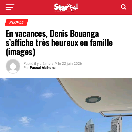
PEOPLE
En vacances, Denis Bouanga
s’affiche très heureux en famille
(images)
Publié
il y a 2 mois
// le
22 juin 2026
Par
Pascal Abihona