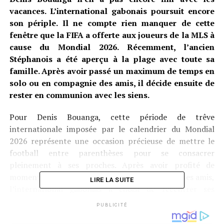
vacances. L’international gabonais poursuit encore
son périple. Il ne compte rien manquer de cette
fenêtre que la FIFA a offerte aux joueurs de la MLS à
cause du Mondial 2026. Récemment, l’ancien
Stéphanois a été aperçu à la plage avec toute sa
famille. Après avoir passé un maximum de temps en
solo ou en compagnie des amis, il décide ensuite de
rester en communion avec les siens.
Pour Denis Bouanga, cette période de trêve
internationale imposée par le calendrier du Mondial
2026 représente une occasion précieuse de mettre le
football entre parenthèses pour se consacrer
pleinement à ses proches. Après avoir profité de
moments de détente en solitaire ou entouré de ses amis,
LIRE LA SUITE
l’international gabonais a choisi de recentrer ses
activités sur sa famille, illustrant ainsi l’importance qu’il
PUBLICITÉ
accorde à son équilibre personnel loin des terrains de la