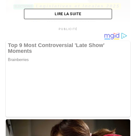
LIRE LA SUITE
PUBLICITÉ
Le Parti démocratique gabonais (PDG), ex-parti
présidentiel, compte bien conserver cet arrondissement
dirigé par Axel Jason Ayonouet. Parallèlement, le parti
du vice-président du gouvernement, Alexandre Barro
Chambrier, rêve depuis quatorze ans de s’emparer de
cette mairie, considérée comme l’un de ses bastions