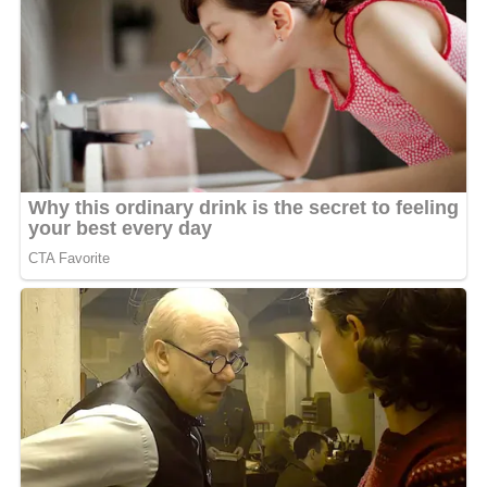
électoraux.
De son côté, l’Union des bâtisseurs d’Oligui Nguema,
nouvelle formation présidentielle, s’est fixé pour
objectif de décrocher la majorité des élus. Face à ces
poids lourds, Éric Otsetse devra déployer une stratégie
de campagne agressive et innovante pour espérer tirer
son épingle du jeu.
L’élection s’annonce d’ores et déjà comme l’une des plus
disputées de Libreville.
MOTS-CLÉS :
UNE