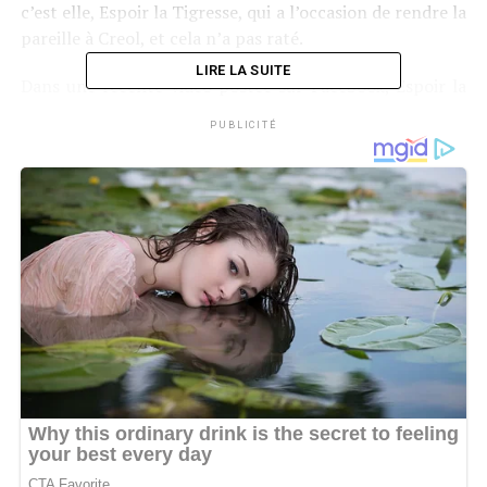
c’est elle, Espoir la Tigresse, qui a l’occasion de rendre la
pareille à Creol, et cela n’a pas raté.
LIRE LA SUITE
Dans une récente vidéo postée sur Facebook, Espoir la
Tigresse s’est ouvertement attaqué au physique de
PUBLICITÉ
Creol, lui demandant si elle sera vraiment de bien
allaiter son enfant. « Quand j’étais enceinte de ma fille
de cinq mois, elle n’a pas hésité à me clasher sur les
réseaux sociaux, sachant bien les dangers que je courais
en étant dans cet état. Aujourd’hui c’est mon tour.
J’espère que tu vas allaiter ton bébé. Parce que tes seins
ne sont plus réels. C’est de la graisse. Concernant tes
fesses, tout le monde sait que tu ne pourras pas faire de
l’eau chaude après accouchement parce que c’est du
plastique. », a-t-elle lâché .
Ces propos, d’une rare virulence, ont immédiatement
embrasé la toile, divisant les internautes entre partisans
et détracteurs des deux stars. Si certains y voient une