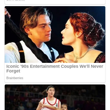
vengeance légitime face aux moqueries passées,
beaucoup d’autres condamnent fermement cette sortie,
la jugeant déplacée et gratuite envers une femme
enceinte. La polémique ne cesse d’enfler, transformant
une querelle d’ego en un débat public sur les limites à ne
pas franchir dans le cyber-harcèlement.
Face à cette offensive frontale, le silence de Creol est
perçu par ses fans comme le calme avant la tempête.
Habituée aux joutes verbales et aux répliques cinglantes,
La Fantastik ne devrait pas tarder à briser son mutisme
pour répondre à ces attaques sur sa maternité et son
physique. Une chose est certaine, cet épisode marque un
tournant dans leur rivalité, prouvant que cette guerre
médiatique est devenue plus personnelle et acide que
jamais.
MOTS-CLÉS :
UNE