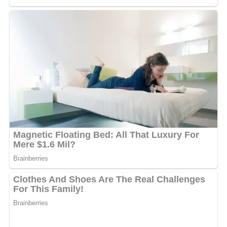
dernier lui avait promis le mariage, allant même jusqu’à
se rapprocher de ses parents pour obtenir la liste de la
dot. Alors que la famille de Fabiola préparait la
célébration du mariage, le prophète Stéphanas s’est
absenté pour un voyage vers une destination non
précisée. À son retour, deux semaines plus tard, il a
publiquement rompu avec Fabiola sur l’estrade de son
église, annonçant son mariage avec une autre femme,
véritable élue de son cœur.
Blessée et meurtrie, Fabiola s’est rapprochée de
« chocolat des filles », un activiste qui combat les faux
prophètes. Elle lui a confié son histoire quelques heures
avant leur duel télévisé sur Media Afrique News. Lors de
ce débat, cette affaire a éclaté, mais Stéphanas a tout
nié en bloc, demandant des preuves. Cette situation a
mis en doute la crédibilité des propos de « Chocolat des
filles ». Pour clarifier les faits et confirmer les