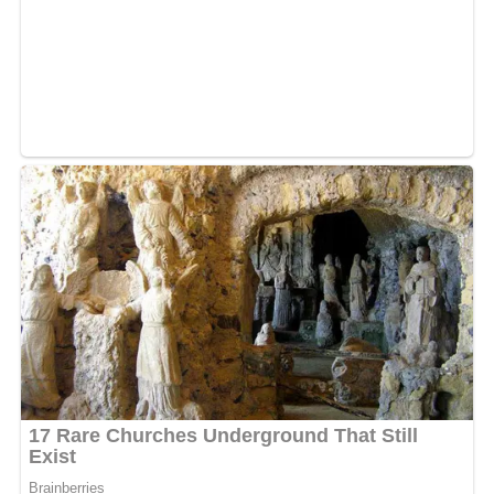
accusations de « chocolat des filles », Fabiola a pris la
parole, mettant en garde celles qui pourraient être
identifiées sur les réseaux sociaux à cause de cette
affaire.
Passionnée de musique et désireuse de se venger, Fabiola
est entrée en studio pour enregistrer une chanson.
Cette décision a été déclenchée par le débat télévisé web
opposant son ex, le prophète controversé Stéphanas, à
« chocolat des filles ». La date de sortie de la chanson
n’est pas encore connue, mais les internautes
l’apprécient déjà…
MOTS-CLÉS :
UNE