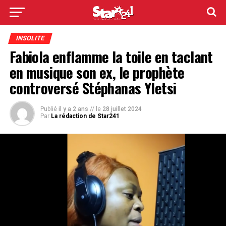
INSOLITE
Fabiola enflamme la toile en taclant
en musique son ex, le prophète
controversé Stéphanas Yletsi
Publié
il y a 2 ans
// le
28 juillet 2024
Par
La rédaction de Star241