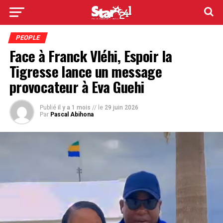
PEOPLE
Face à Franck Vléhi, Espoir la
Tigresse lance un message
provocateur à Eva Guehi
Publié
il y a 1 mois
// le
29 juin 2026
Par
Pascal Abihona