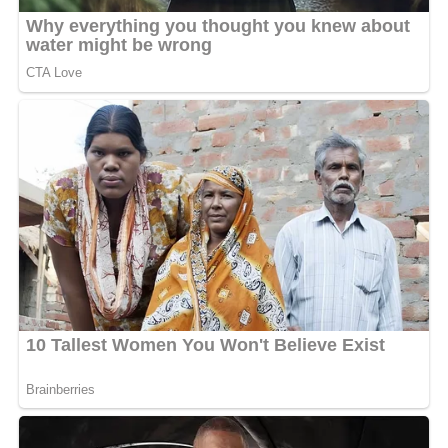
la chanteuse. Reste à savoir si cette plaisanterie
inspirera un futur rebondissement dans la série « Les
Nounous » ou si elle restera simplement comme une
parenthèse amusante du séjour gabonais du producteur
ivoirien.
MOTS-CLÉS :
UNE