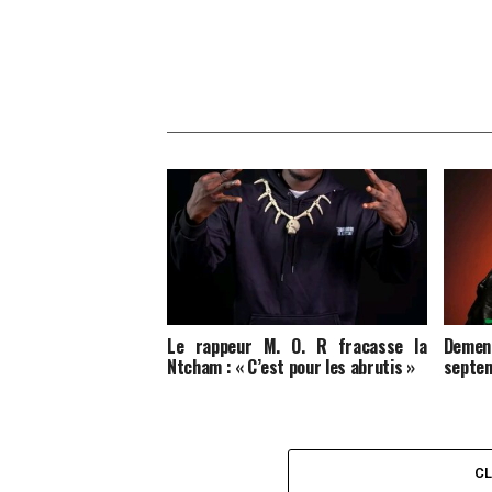
Le rappeur M. O. R fracasse la
Deme
Ntcham : « C’est pour les abrutis »
septem
C