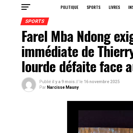
POLITIQUE
SPORTS
LIVRES
IN
SPORTS
Farel Mba Ndong exi
immédiate de Thierr
lourde défaite face a
Publié
il y a 9 mois
// le
16 novembre 2025
Par
Narcisse Mauny