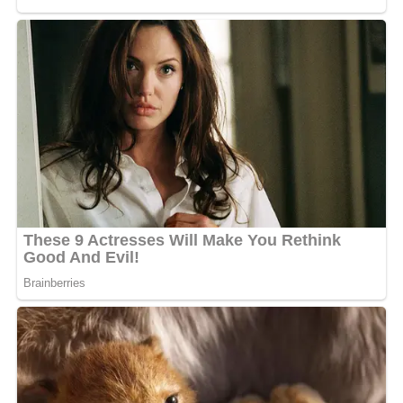
Casino de Paris, un évènement grandeur nature qui a
drainé assez de monde. Sans oublier la propagande qu’à
faite Didi B sur le projet via ses réseaux sociaux. Le
Ntcham domine le monde et cela ne fait que
commencer.
MOTS-CLÉS :
DIDI B
L'OISEAU RARE
UNE