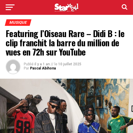
MUSIQUE
Featuring l’Oiseau Rare – Didi B : le
clip franchit la barre du million de
vues en 72h sur YouTube
Publié
il y a 1 an
// le
10 juillet 2025
Par
Pascal Abihona