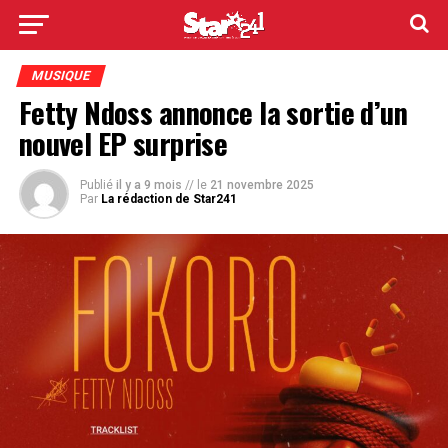
MUSIQUE
Fetty Ndoss annonce la sortie d’un
nouvel EP surprise
Publié
il y a 9 mois
// le
21 novembre 2025
Par
La rédaction de Star241