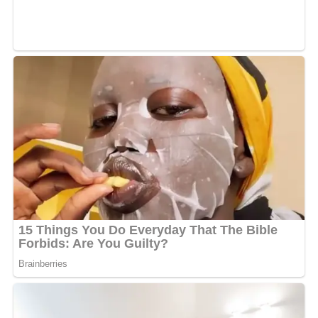
publiée ce mois de novembre, Fetty Ndoss semble
vouloir poursuivre sur sa lancée avec un EP annoncé
comme introspectif et chargé en émotions. Les intitulés
des morceaux ne permettent pas encore de saisir
l’orientation exacte de
Fokora
, mais tout laisse penser
que l’artiste reste fidèle à son univers musical :
authenticité, sensibilité et une écriture affûtée, héritée
de son passage chez Sean Bridon.
L’attente est désormais à son comble. Une chose est sûre
: Fetty Ndoss prépare un retour stratégique, calibré et
potentiellement marquant dans le paysage du rap
gabonais.
MOTS-CLÉS :
UNE