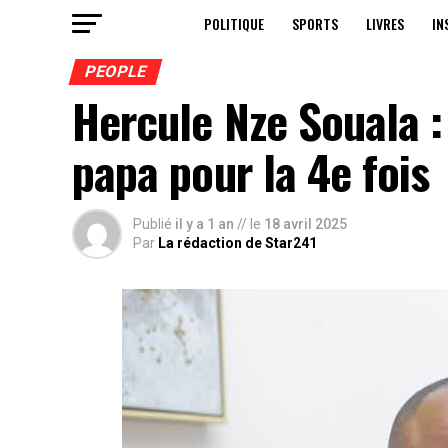
POLITIQUE
SPORTS
LIVRES
IN
PEOPLE
Hercule Nze Souala :
papa pour la 4e fois
Publié
il y a 1 an
// le
18 avril 2025
Par
La rédaction de Star241