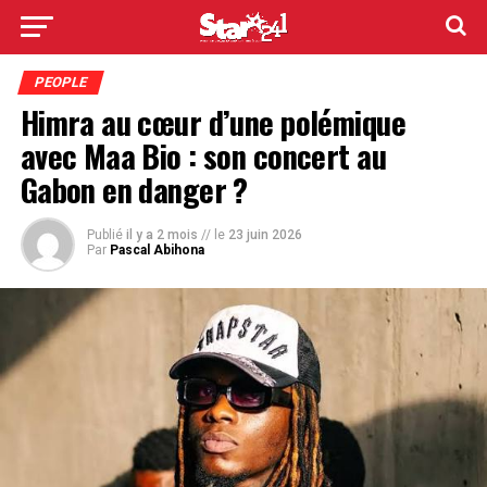
PEOPLE
Himra au cœur d’une polémique
avec Maa Bio : son concert au
Gabon en danger ?
Publié
il y a 2 mois
// le
23 juin 2026
Par
Pascal Abihona