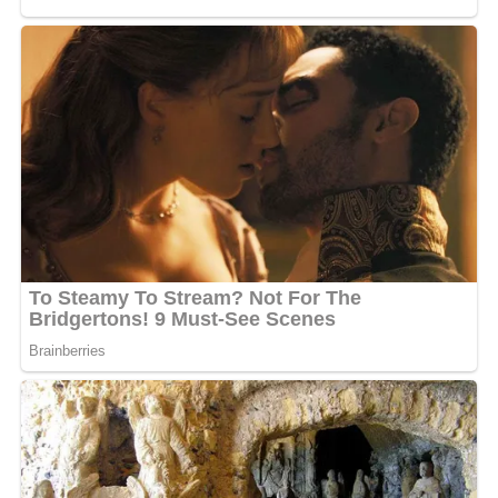
simplement annulé par les organisateurs locaux sous la
pression populaire.
Au-delà du cas spécifique du Gabon, cet épisode met en
lumière la fragilité de l’image des célébrités ivoiriennes
face à la rapidité de propagation des bad buzz sur le
continent. Alors que la musique urbaine ivoirienne
s’exporte de mieux en mieux, cette affaire de mœurs
illustre les risques accrus que font peser les polémiques
personnelles sur les agendas professionnels. Himra se
trouve désormais à un tournant critique : celui de devoir
redorer son blason tout en évitant que cette
stigmatisation ne devienne un frein durable à son
rayonnement sur la scène musicale africaine.
MOTS-CLÉS :
UNE