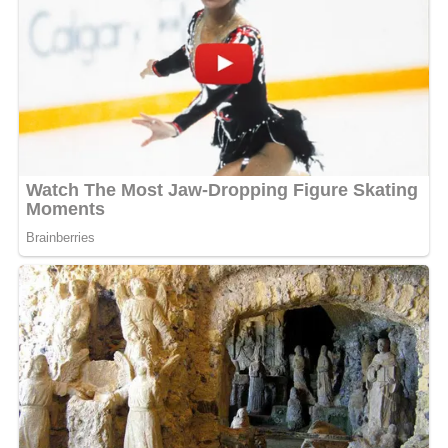
Ines Lelyon :
Toutes les candidates étaient méritantes.
Certaines sont devenues des amies, et nous sommes
restées en très bon contact. C’est la magie de l’univers
Miss France !
4- Êtes-vous prête à vous représenter à la prochaine
élection ?
Ines Lelyon : Honnêtement, non. Je n’ai pas l’intention
de me représenter pour Miss Normandie ou toute autre
région pour le moment. Peut-être un jour au Gabon, qui
sait ?
5- Quelles doivent être les qualités d’une belle
femme ?
Ines Lelyon :
La beauté est subjective, chaque individu a
un regard unique sur la vie, donc sur la beauté