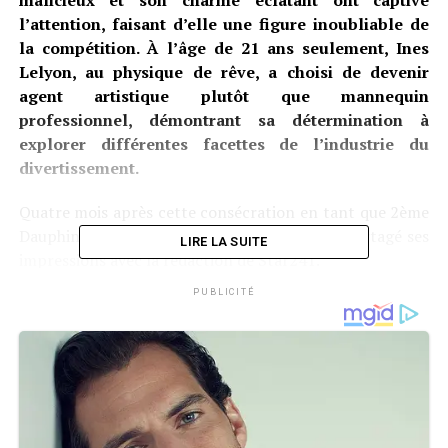
l’attention, faisant d’elle une figure inoubliable de
la compétition. À l’âge de 21 ans seulement, Ines
Lelyon, au physique de rêve, a choisi de devenir
agent artistique plutôt que mannequin
professionnel, démontrant sa détermination à
explorer différentes facettes de l’industrie du
divertissement.
Quatre mois après cette consécration en tant que 2ème
Dauphine de Miss Normandie, Ines Lelyon a partagé ses
LIRE LA SUITE
impressions avec la rédaction de Star241.
PUBLICITÉ
1- Votre place de deuxième dauphine était-elle
attendue ?
Ines Lelyon :
Je ne vais pas mentir, je souhaitais
remporter le titre de Miss Normandie et ainsi
représenter ma région avec détermination et fierté à
Miss France. Cependant, ce titre de deuxième dauphine