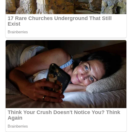
également. À mes yeux, la seule beauté universelle réside
dans le cœur.
6- Avez-vous été encouragée par vos parents ?
Ines Lelyon :
Ma meilleure supportrice était ma
maman, bien sûr ! C’est grâce à elle que nous avons pu
rassembler 150 personnes venues me soutenir le soir de
l’élection, arborant des pancartes avec mon nom, mon
numéro et mes photos. Elle a fait le tour des villes et de
son réseau pour me permettre de réussir. Je lui en suis
infiniment reconnaissante.
7- Êtes-vous pour ou contre la polygamie ?
Ines Lelyon :
Je ne souhaite pas donner mon avis sur ce
sujet. Je souhaite simplement voir le monde heureux.
8- Comment définissez-vous le bonheur ?