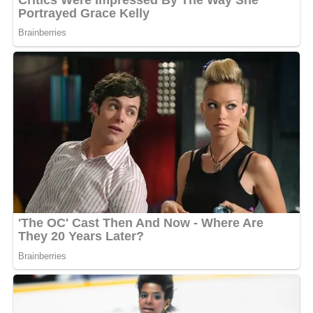
2- Cette élection a-t-elle été enrichissante pour vous
?
Ines Lelyon :
Plus qu’enrichissante, elle a été une
expérience formatrice qui m’a beaucoup appris sur les
gens et sur mes propres limites. Le monde des concours
de beauté exige de nombreux sacrifices et un
investissement personnel considérable, pour un taux de
réussite plutôt mince.
3- Comment avez-vous trouvé les autres candidates
?