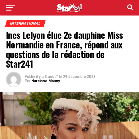
INTERNATIONAL
Ines Lelyon élue 2e dauphine Miss
Normandie en France, répond aux
questions de la rédaction de
Star241
Publié
il y a 3 ans
// le
29 décembre 2023
Par
Narcisse Mauny