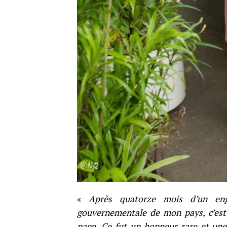
«
Après quatorze mois d’un en
gouvernementale de mon pays, c’est 
page. Ce fut un honneur rare et un