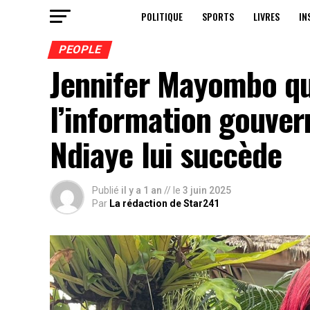
POLITIQUE
SPORTS
LIVRES
IN
PEOPLE
Jennifer Mayombo qui
l’information gouve
Ndiaye lui succède
Publié
il y a 1 an
// le
3 juin 2025
Par
La rédaction de Star241