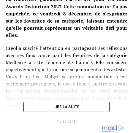
Awards Distinction 2023. Cette nomination ne l’a pas
empêchée, ce vendredi 8 décembre, de s’exprimer
sur les favorites de sa catégorie, laissant entendre
qu’elle pourrait représenter un véritable défi pour
elles.
Creol a suscité l’attention en partageant ses réflexions
avec ses fans concernant les favorites de la catégorie
Meilleure artiste féminine de l’année. Elle considère
objectivement que la victoire se jouera entre les artistes
Vicky R et Eve. Malgré sa propre nomination à cet
événement prestigieux, la diva a tenu à mettre en avant
les réalisations exceptionnelles de ces deux jeunes
femmes cette année, contribuant ainsi à promouvoir le
Gabon à l’international.
LIRE LA SUITE
Dans sa publication sur sa page Facebook, Creol a
PUBLICITÉ
exprimé clairement son admiration pour Vicky R et Eve,
affirmant qu’elles se sont illustrées de manière