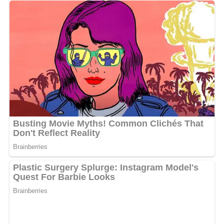
remarquable et ont accompli des prouesses incroyables
dans leurs carrières respectives cette année. Selon elle,
les deux rappeuses ont joué un rôle crucial pour porter
haut les couleurs du Gabon sur la scène internationale.
«
Pour les Kota Awards Distinction 2023 dans ma
catégorie, je vois plus Vicky R et Eve qui nous ont fait
plaisir cette année
« , a-t-elle confirmé.
Cependant, elle a également souligné qu’elle reste une
véritable force au sein de ce groupe. Son influence et
son charisme seraient bien au-dessus de ses adversaires
et pourraient influencer les tendances. La chanteuse,
suivie par des millions d’abonnés, a assuré de l’affection
que lui portent ses fans. Ces derniers se mobiliseront
pour voter en masse, même si elle les encourage à ne
pas le faire. «
Même si je demande de ne pas voter pour
moi, les Fantastiques le feront
«
,
a confié la diva, laissant
Emma, l’étoile montante de la musique africaine, et sa