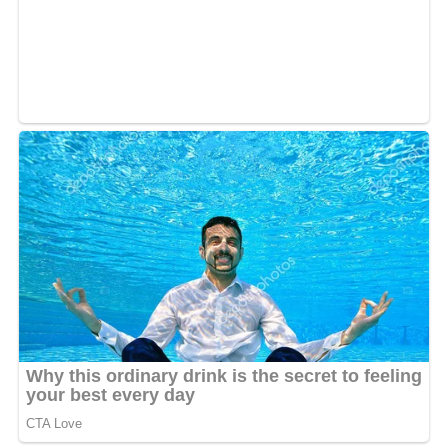
grande rivale Espoir, la Tigresse, en retrait.
En cas de victoire, Creol a également affirmé qu’elle
dédierait son trophée à celle qu’elle estimerait la plus
méritante parmi elles. Cette démarche souligne
l’importance de la solidarité et du respect entre les
artistes gabonais.
Cette initiative de Creol a été chaleureusement
accueillie par les internautes. Son message
encourageant a suscité de nombreuses réactions
positives, illustrant une fois de plus l’unité et la
coopération au sein de l’industrie musicale gabonaise.
Les Kota Awards Distinction sont de prestigieuses
récompenses dans l’industrie musicale gabonaise. Elles
visent à reconnaître et à célébrer les artistes talentueux
qui contribuent au développement et à la promotion de
la culture, de la communication et de l’entrepreneuriat
gabonais.