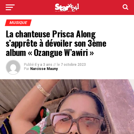
MUSIQUE
La chanteuse Prisca Along
s’apprête à dévoiler son 3ème
album « Ozangue W’awiri »
Publié
il y a 3 ans
// le
7 octobre 2023
Par
Narcisse Mauny