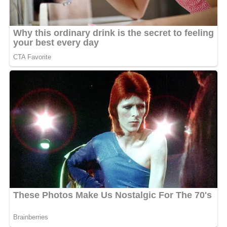
« Ozqngue W’awiri » représente un rendez-vous
incontournable. Prisca Along, avec sa voix distinctive et
son engagement envers l’exploration musicale, offre
une expérience sonore qui traverse les genres.
Une sortie à ne pas manquer, le public devrait se
préparer à être transporté par les rythmes envoûtants
de cette chanteuse traditionnelle qui continue de
repousser les limites de la créativité musicale. La Port-
Gentillaise est prête à emmener le public dans un
voyage musical inoubliable. Pour l’heure, le public
gabonais reste suspendu à la sortie de ce nouveau
album.
MOTS-CLÉS :
UNE