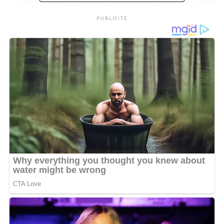
« Aujourd’hui, je prends un moment pour vous dire
merci. Merci à vous, qui me suivez, me soutenez,
PUBLICITÉ
m’encouragez, riez avec moi, vibrez avec mes
personnages, et me donnez la force de continuer chaque
jour. Mon parcours dans le monde artistique n’a pas
toujours été facile. Être femme, actrice, comédienne,
stand-uppeuse. C’est parfois se battre contre les clichés,
les regards, les jugements. C’est faire sa place dans un
univers où on ne nous attend pas toujours. Mais c’est
aussi une aventure incroyable, remplie de rencontres, de
scènes, de défis, de fous rires et d’émotions fortes. »
, a-t-
elle affirmé.
« Et si je suis encore là aujourd’hui, c’est aussi grâce à
vous. Vos messages, vos partages, votre présence dans les
salles, vos likes et vos commentaires me rappellent
pourquoi je fais ce métier : pour transmettre, faire rire,
faire réfléchir, et ne jamais abandonner. Alors à toutes
celles et ceux qui m’accompagnent dans cette aventure.