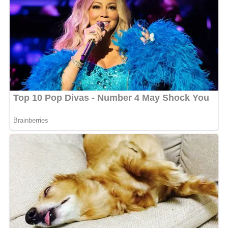
Merci du fond du cœur. Ce n’est que le début. »
, a
poursuivi Eunice Moulili.
MOTS-CLÉS :
UNE