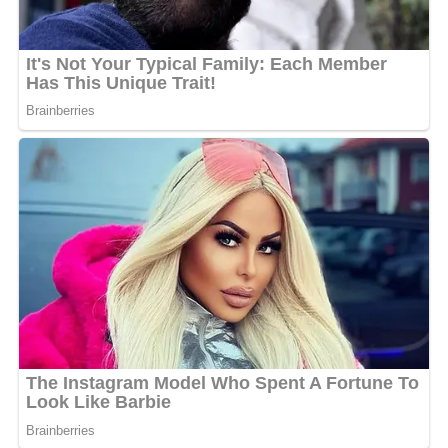
votre moment viendra. Pour les heureux élus… Fêtez
d’abord bien. Après, on a un truc à vous dire. »
, a-t-il fait
savoir.
Que cache ce message de NG Bling ?
La dernière phrase dans les propos de NG Bling est
digne d’un message énigmatique. Après de mûres
réflexions, l’on pourrait évoquer l’hypothèse
d’orientation des candidats admis. En effet, l’artiste
comptait revenir vers ceux qui ont eu le Baccalauréat
pour leur prodiguer des conseils sur leur choix de filière.
Le cas échéant, l’idée serait très bonne, car c’est une
étape cruciale dans la vie d’un étudiant. Tout compte
fait, le temps nous édifiera au mieux sur les réelles
intentions de NG Bling derrière son message.
MOTS-CLÉS :
NG BLING
UNE