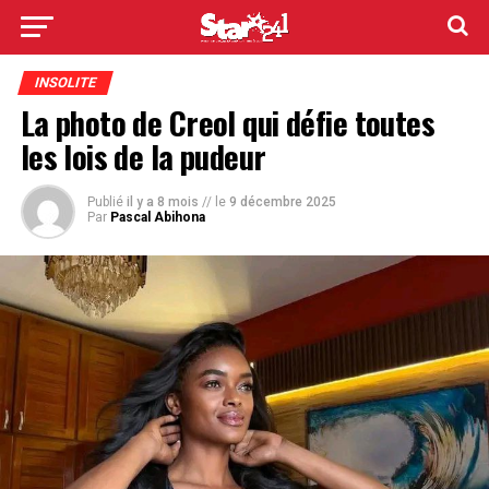
INSOLITE
La photo de Creol qui défie toutes
les lois de la pudeur
Publié
il y a 8 mois
// le
9 décembre 2025
Par
Pascal Abihona