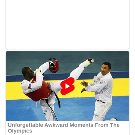
tout ce qui se passe dans sa vie n’engage qu’elle seule.
Pendant ce temps, la polémique enfle et traverse même
les frontières du Gabon. Chacun y va de son
commentaire en jugeant Creol. Des créateurs de
contenus ont fait des débats autour de la question. Cela
n’a pourtant pas empêché la chanteuse gabonaise à
continuer sa vie en assumant pleinement son acte.
Peut-être qu’elle l’a fait exprès pour faire réagir ses
fans, qui sait !
MOTS-CLÉS :
CREOL
UNE