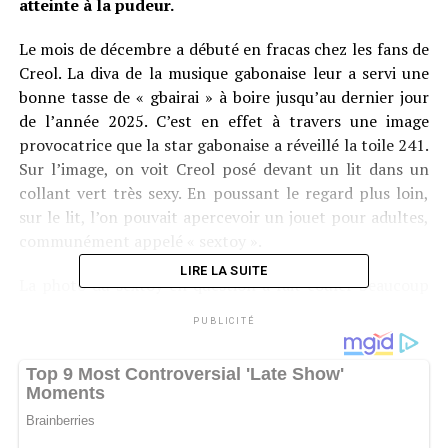
atteinte à la pudeur.
Le mois de décembre a débuté en fracas chez les fans de
Creol. La diva de la musique gabonaise leur a servi une
bonne tasse de « gbairai » à boire jusqu’au dernier jour
de l’année 2025. C’est en effet à travers une image
provocatrice que la star gabonaise a réveillé la toile 241.
Sur l’image, on voit Creol posé devant un lit dans un
collant vert très sexy. En poussant le regard plus loin,
sur le lit, l’on pouvait apercevoir un jouet pour adultes,
communément appelé « sextoy ».
LIRE LA SUITE
La photo du sextoy en question a fait couler beaucoup
d’encre et de salive. Pour les uns, Creol utilise bel et bien
PUBLICITÉ
ce jouet pour satisfaire ses pulsions sexuelles. D’autres
ont profité de l’occasion pour demander à Creol de se
marier. Face à tous ces commentaires, la star gabonaise
ne s’est même pas empressée de se justifier. Elle garde
toujours sa sérénité, montrant ainsi aux internautes que