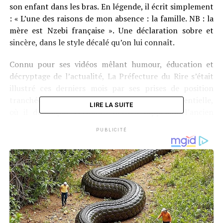
son enfant dans les bras. En légende, il écrit simplement
: « L’une des raisons de mon absence : la famille. NB : la
mère est Nzebi française ». Une déclaration sobre et
sincère, dans le style décalé qu’on lui connaît.
Connu pour ses vidéos mêlant humour, éducation et
décryptage de l’actualité, La Préfecture du Rire s’était
illustré ces derniers mois par ses prises de position
tranchées, notamment à l’approche de la présidentielle,
LIRE LA SUITE
où il dénonçait certaines dérives rappelant l’ancien
régime d’Ali Bongo.
PUBLICITÉ