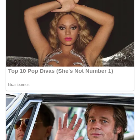
la préparation d’un nouveau spectacle, c’est finalement
la paternité qui justifie cette parenthèse. Et visiblement,
l’humoriste savoure chaque instant de ce nouveau rôle.
Discret sur sa vie privée, il partage peu de choses
concernant sa compagne, avec qui il est en couple
depuis quelque temps. Mais avec cette photo désormais
virale, les internautes pourraient bien tenter d’en savoir
plus sur celle qui partage désormais son quotidien de
jeune papa.
Félicitations à la petite famille !
MOTS-CLÉS :
UNE