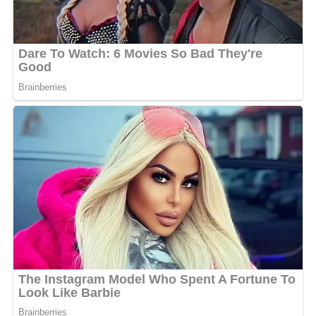
Face à ce silence radio de la part de l’organisation, la
frustration des fans a muté en un véritable mouvement
de contestation numérique. Pour beaucoup, écarter
Koba Building d’une édition dédiée au Gabon revient à
occulter un pan entier de l’histoire du hip-hop gabonais.
Les hashtags de soutien fleurissent, dénonçant un
favoritisme qui nuirait à l’image culturelle du pays à
l’étranger. Cette polémique met en lumière les tensions
latentes au sein de l’industrie musicale gabonaise, où les
querelles d’ego et les jeux d’influence semblent parfois
prendre le pas sur la reconnaissance du mérite et de la
longévité artistique.
Pendant que les festivités battaient leur plein à Abidjan
et Dimbokro, l’ombre du rappeur planait sur chaque
prestation gabonaise à travers les réclamations sur
scène de la star gabonaise faite par ses fans. Si le FEMUA
18 a été un succès diplomatique et festif, cette affaire