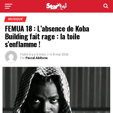
MUSIQUE
FEMUA 18 : L’absence de Koba
Building fait rage : la toile
s’enflamme !
Publié
il y a 3 mois
// le
8 mai 2026
Par
Pascal Abihona