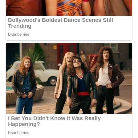
prénom n’a pas été révélé, elle portait une longue robe
blanche accompagnée d’un voile discret.
« Adjatis est un homme comblé, délivré du célibat »
,
confie un proche.
« Il entame une nouvelle phase de sa
vie avec beaucoup de sérénité »
. Le mariage serait le
premier pour l’activiste, engagé depuis plusieurs années
dans la dénonciation des injustices et des dérives
politiques au Gabon.
La célébration s’est poursuivie dans la soirée de ce
samedi, avec une réception privée réunissant amis et
famille autour du couple.
Toutes nos félicitations à Thibault Adjatis, qui a vécu,
pour la première fois,
« l’un des plus beaux jours de sa
vie »
.
MOTS-CLÉS :
UNE