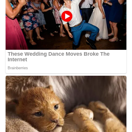
Ce jeune compatriote qui a été un soutien du président
déchu Ali Bongo a un passé trouble. Il aurait déjà été en
prison pour des actes de vandalisme et banditismes. En
dehors d’elle, ses proches ont également apporté leur
soutien au Roi Béni.
MOTS-CLÉS :
UNE