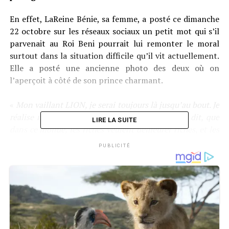
En effet, LaReine Bénie, sa femme, a posté ce dimanche
22 octobre sur les réseaux sociaux un petit mot qui s’il
parvenait au Roi Beni pourrait lui remonter le moral
surtout dans la situation difficile qu’il vit actuellement.
Elle a posté une ancienne photo des deux où on
l’aperçoit à côté de son prince charmant.
«
Mon vaillant LION, je serai toujours là jusqu’au bout. Je
réalise maintenant, comme tu me l’as toujours dit, que
LIRE LA SUITE
dans ce monde, les riches veulent demeurer riches, et les
pauvres veulent demeurer dans la pauvreté. Le problème
PUBLICITÉ
avec ceux qui ont une vision étroite, c’est qu’ils
réagissent avec jalousie et haine face à ceux qui aspirent
à s’élever. Ils préfèreraient que tu restes à un niveau
inférieur au leur, car ils ne comprennent pas cette quête
d’amélioration. Il est déplorable de voir que certaines
personnes, malheureusement bornées, se laissent
emporter par ces émotions négatives
« , a-t-elle lancé.