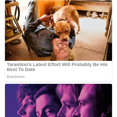
Pour ses nombreux admirateurs, cette nouvelle a été
accueillie avec beaucoup d’enthousiasme sur les réseaux
sociaux. En s’investissant dans ses études, le chanteur
montre une facette plus mature et réfléchie de sa
personnalité, loin des projecteurs. Ses soutiens saluent
unanimement ce choix de sécuriser son avenir
professionnel tout en continuant de porter sa vision
artistique qui a fait de lui « Le chouchou des nanas ».
Désormais titulaire de ce parchemin, l’artiste se tourne
vers l’avenir avec de nouvelles ambitions. Si cette étape
universitaire est franchie avec succès, Yitou ne compte
pas pour autant délaisser la musique ; au contraire, il
envisage d’intégrer les compétences acquises lors de sa
formation pour professionnaliser davantage sa gestion
de carrière et ses futurs projets culturels. Ce diplôme
est sans nul doute un atout majeur qui lui permettra de
naviguer avec plus d’aisance dans l’industrie musicale