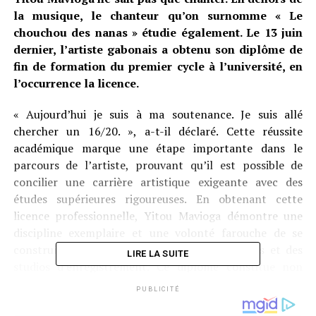
la musique, le chanteur qu’on surnomme « Le
chouchou des nanas » étudie également. Le 13 juin
dernier, l’artiste gabonais a obtenu son diplôme de
fin de formation du premier cycle à l’université, en
l’occurrence la licence.
« Aujourd’hui je suis à ma soutenance. Je suis allé
chercher un 16/20. », a-t-il déclaré. Cette réussite
académique marque une étape importante dans le
parcours de l’artiste, prouvant qu’il est possible de
concilier une carrière artistique exigeante avec des
études supérieures rigoureuses. En obtenant cette
licence professionnelle, Yitou Mavioga démontre une
discipline exemplaire et une volonté farouche de se
construire un avenir solide, au-delà des scènes et des
LIRE LA SUITE
studios d’enregistrement. Ce diplôme constitue non
seulement une fierté personnelle, mais aussi un exemple
PUBLICITÉ
inspirant pour sa communauté de fans.