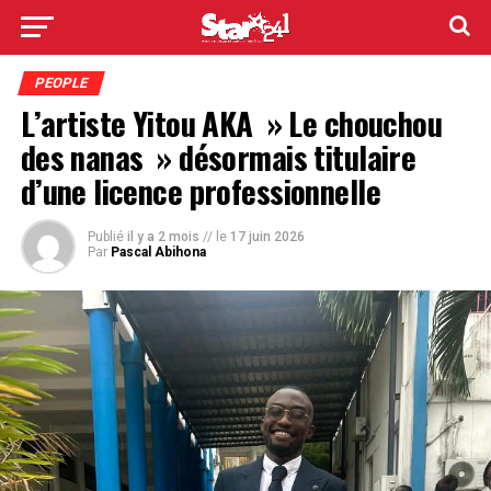
PEOPLE
L’artiste Yitou AKA » Le chouchou
des nanas » désormais titulaire
d’une licence professionnelle
Publié
il y a 2 mois
// le
17 juin 2026
Par
Pascal Abihona