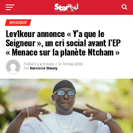
MUSIQUE
Lev1keur annonce « Y’a que le
Seigneur », un cri social avant l’EP
« Menace sur la planète Ntcham »
Publié
il y a 3 mois
// le
18 mai 2026
Par
Narcisse Mauny