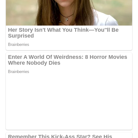
manière de rappeler la souffrance des populations face
à des problèmes qui semblent se répéter. Entre constat
amer et énergie rap, Lev1keur cherche visiblement à
frapper fort.
Un clip tourné dans un quartier
populaire de Libreville
Le clip, récemment tourné dans un quartier populaire
de Libreville, devrait renforcer la portée sociale du
morceau. Les images mettent en scène la dureté du
quotidien, avec un accent particulier sur la précarité, la
délinquance juvénile et l’absence d’eau potable dans
certains ménages. Une esthétique réaliste, fidèle à
l’univers du rappeur, qui préfère souvent placer ses
récits au plus près de la rue et de ses vérités.
Cette mise en scène donne au titre une dimension plus