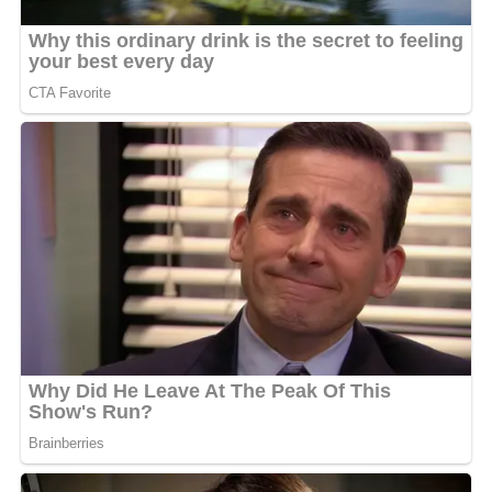
pas à arrondir les angles, ce single pourrait consolider
sa place parmi les voix marquantes du rap gabonais
actuel. À quelques jours de sa mise en ligne, l’attente
grandit chez les fans, curieux de découvrir ce premier
avant-goût de
Menace sur la planète Ntcham
. Un projet
qui, à en croire ce titre, devrait porter une parole brute,
sociale et profondément ancrée dans l’époque.
MOTS-CLÉS :
UNE