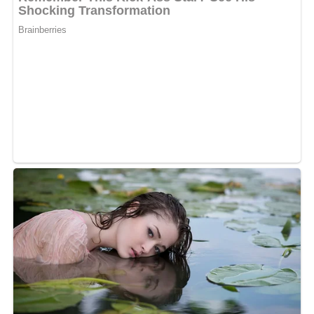
concrète. Lev1keur ne se contente pas d’énumérer les
problèmes : il les incarne dans des décors familiers, au
milieu de populations confrontées à des difficultés
ordinaires, mais lourdes de conséquences. Le clip
pourrait ainsi devenir l’un des éléments forts de la
promotion de son prochain projet.
Dans la continuité de son
univers afro-rap
Ce morceau s’inscrit dans la continuité du parcours de
Lev1keur, déjà remarqué avec des titres comme
Barate
ou
Ma chérie
. Connu pour sa capacité à mêler énergie
populaire, formules accrocheuses et regard critique, le
rappeur confirme avec
Y’a que le Seigneur
son envie de
rester connecté aux réalités du terrain.
Avec une production rythmée et un texte qui ne cherche