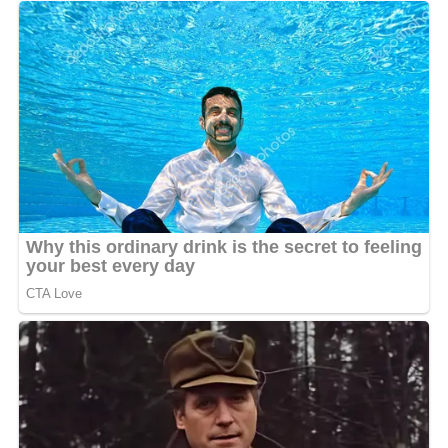
2023. Cette collaboration à venir lui ouvrir à coup sûr de
grandes portes à l’international.
Son récent triomphe au Casino de Paris, où il a joué à
guichets fermés devant une grosse communauté,
constituée en partie des de Rarissimes, témoigne du
passage de la Ntcham du statut de phénomène local à
celui de produit d’exportation culturel majeur. Cette
dynamique a d’ailleurs été couronnée lors de la
cérémonie des Primud 2025, où il a été sacré meilleur
artiste de la sous-région, validant ainsi son statut
d’ambassadeur incontournable de la musique gabonaise
à l’étranger. Sur le plan discographique, l’année 2026
marque un tournant avec la sortie de son projet
ambitieux « Afro Ntcham 2 ». Cet album, qui succède au
premier volume déjà plébiscité, explore des sonorités
plus ouvertes tout en conservant l’ADN brut du
quartier.