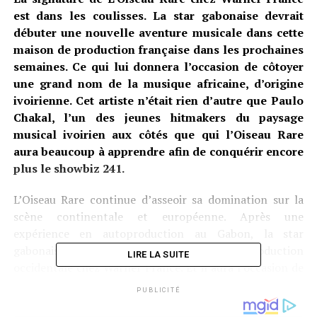
est dans les coulisses. La star gabonaise devrait
débuter une nouvelle aventure musicale dans cette
maison de production française dans les prochaines
semaines. Ce qui lui donnera l’occasion de côtoyer
une grand nom de la musique africaine, d’origine
ivoirienne. Cet artiste n’était rien d’autre que Paulo
Chakal, l’un des jeunes hitmakers du paysage
musical ivoirien aux côtés que qui l’Oiseau Rare
aura beaucoup à apprendre afin de conquérir encore
plus le showbiz 241.
L’Oiseau Rare continue d’asseoir sa domination sur la
scène continentale et européenne. Après une
expérience en autoproduction au Gabon, la star
gabonaise veut s’essayer désormais à la production
LIRE LA SUITE
occidentale chez Warner France. Et il aura l’occasion de
collaborer avec Paulo Chakal, la star ivoirienne de plus
PUBLICITÉ
en plus en vue depuis sa collaboration avec Didi B en