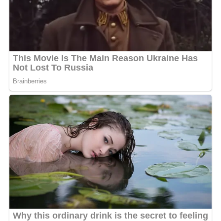
L’arrivée officielle dans l’écurie Warner, via la
distribution exclusive ADA France, offre à L’Oiseau Rare
une machine de guerre promotionnelle inédite pour un
artiste de son registre. Il ne s’agit plus seulement de
faire danser Libreville, mais de positionner le Gabon
dans les playlists mondiales aux côtés des géants
nigérians et ivoiriens. En s’appuyant sur l’expérience de
hitmakers confirmés et sur une stratégie digitale de plus
en plus pointue, l’artiste 8G+ s’apprête à transformer
l’essai et à ouvrir la voie à toute une génération
d’artistes gabonais en quête de professionnalisation et
d’exposition internationale.
MOTS-CLÉS :
UNE