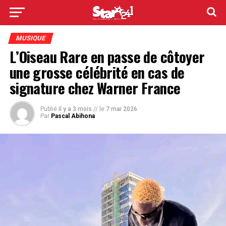
MUSIQUE
L’Oiseau Rare en passe de côtoyer
une grosse célébrité en cas de
signature chez Warner France
Publié
il y a 3 mois
// le
7 mai 2026
Par
Pascal Abihona