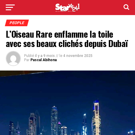
PEOPLE
L’Oiseau Rare enflamme la toile
avec ses beaux clichés depuis Dubaï
Publié
il y a 9 mois
// le
4 novembre 2025
Par
Pascal Abihona