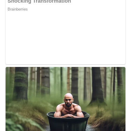
Pour le moment, l’Oiseau Rare ne faillit pas à sa mission.
Depuis son séjour aux Émirats Arabes Unis, le boss de la
Ntcham se régale. Entre restaurants, hôtels, centre de
divertissement, etc, la star gabonaise ne manque
occasion de s’amuser. Il ne manque pas de partager
quelques photos prises sur place via ses canaux digitaux.
Une chose est sûre, il n’est pas encore prêt de revenir au
Gabon.