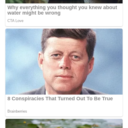
Ses photos, empreintes de style et de décontraction,
cumulent des milliers de likes et commentaires
admiratifs, prouvant que même en vacances, il reste au
sommet de la hype. Dubaï semble être le cadre parfait
pour son aura d’oiseau rare, libre et flamboyant.
MOTS-CLÉS :
L'OISEAU RARE
UNE