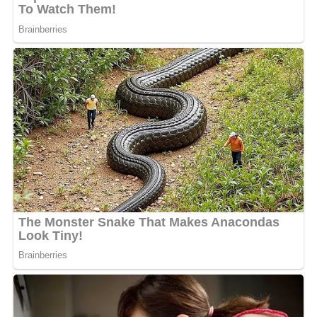
Une participation au FEMUA
négociée à la baisse
L’Oiseau Rare affirme avoir appris presque en même
temps que le public sa présence parmi les têtes d’affiche
du FEMUA 18. Quelques jours plus tard, il aurait reçu un
appel d’A’Salfo, commissaire général du festival et
leader du groupe Magic System. Ce dernier lui aurait
expliqué que son nom avait été proposé à la suite
d’échanges avec les autorités gabonaises.
L’artiste raconte ensuite avoir reçu un second appel
alors qu’il se trouvait déjà à Paris pour assister au
concert de Didi B au Zénith. Cette fois, la discussion
aurait porté sur les conditions financières de sa
participation. Selon L’Oiseau Rare, les organisateurs
estimaient son cachet trop élevé et lui auraient