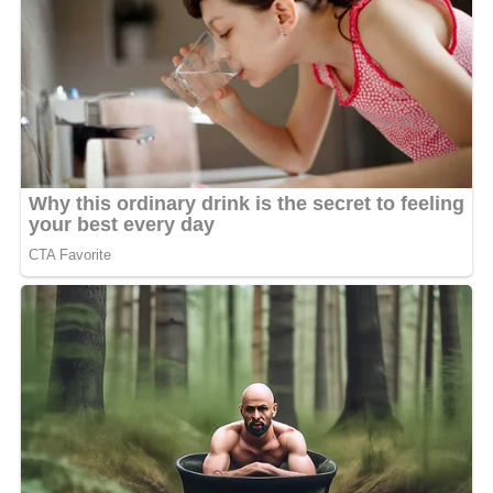
demandé de faire un effort.
« A’Salfo m’a apaisé l’esprit »
Dans son récit, le chanteur explique avoir d’abord revu
son cachet à 15 millions de FCFA, avant d’accepter
finalement une proposition à 10 millions. Une baisse
qu’il dit avoir consentie par considération pour A’Salfo
et pour le ministre Paul Ulrich Kessany, en charge du
Rayonnement culturel.
« C’est lorsque j’étais à Paris au concert de mon grand
Didi B que mon téléphone sonne à nouveau. C’est encore
le vieux A’Salfo. Il me dit qu’il a essayé de discuter avec
les autorités, mais qu’elles ont dit que j’ai trop corsé. Il
fallait essayer de revoir. A’Salfo m’a apaisé l’esprit. Il m’a
dit : petit, ce n’est rien, fais ce sacrifice-là pour moi. J’ai
accepté. J’ai demandé 15 millions avec un dispositif. Il
m’a répondu qu’il pouvait m’avoir 10 millions. Il m’a dit