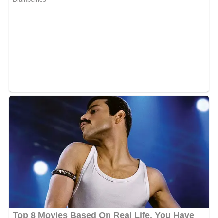
Dans son live, le chanteur a tenu à rappeler que derrière
son image parfois décalée sur TikTok, il existe une vraie
dimension professionnelle.
« Beaucoup me voient
comme le fou de TikTok, mais vous ne savez pas. Mon
cachet, c’est 20 millions de FCFA. Mille francs, on compte
jusqu’à 20 millions. C’est comme ça qu’on me paie pour
que je chante sur une scène. Dès qu’on m’approche, je
donne mon cachet et mes conditions, comme d’habitude
»
, a-t-il déclaré.