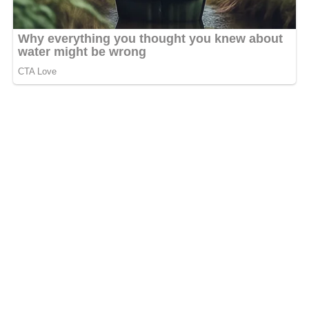
que c’était la proposition du ministre Paul Kessany. À
cause des deux personnalités que je respecte, je suis parti
de 20 millions à 10 millions »
, a-t-il confié.
Des exigences logistiques
également réduites
Au-delà du cachet, L’Oiseau Rare affirme avoir formulé
plusieurs demandes pour assurer sa participation au
festival dans de bonnes conditions. Parmi elles : cinq
gardes du corps, quatre véhicules pour son cortège et
plusieurs billets d’avion pour les membres de son
équipe. Des exigences qui, selon lui, auraient elles aussi
été revues à la baisse par l’organisation.
« Toutes les conditions que j’ai demandées, ils ont
divisé. J’ai demandé quatre voitures, on m’a donné une
seule. J’ai demandé cinq gardes du corps, on m’en a