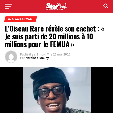
INTERNATIONAL
L’Oiseau Rare révèle son cachet : «
Je suis parti de 20 millions à 10
millions pour le FEMUA »
Publié
il y a 2 mois
// le
26 mai 2026
Par
Narcisse Mauny