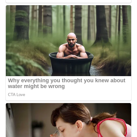
Depuis quelques années, la desserte en eau potable est
fortement perturbée dans plusieurs quartiers de
Libreville, privant de nombreux foyers du précieux
liquide. Sensible à cette situation, Ludacris a décidé
d’agir à son échelle. Grâce à son soutien financier, des
équipes techniques ont été mobilisées pour mettre en
place une pompe publique fonctionnelle, destinée à
alimenter quotidiennement les habitants en eau
potable.
Ce geste salué par tous s’inscrit dans une démarche de
solidarité et de développement local. Il montre que les
vacances de la star américaine ne sont pas seulement
synonymes de détente, mais aussi de contribution
concrète au bien-être des populations gabonaises.