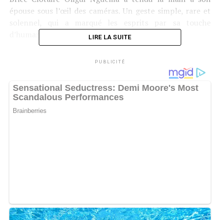
épouse sous l’œil des caméras. Un geste simple, rare et
solennel, qui a marqué les esprits par sa touche
d’humanité.
LIRE LA SUITE
PUBLICITÉ