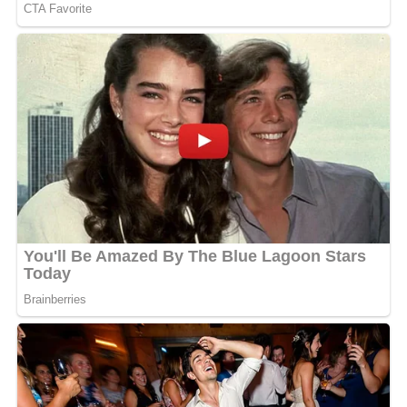
Chaque apparition publique de la Première dame
confirme son attachement au savoir-faire des créateurs
gabonais. Son style, à la fois patriotique et résolument
moderne, incarne une mode africaine assumée et
raffinée.
MOTS-CLÉS :
UNE