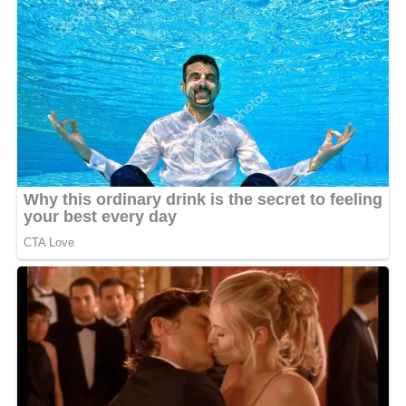
Pour cette journée de célébration nationale, Zita Oligui
Nguema avait peaufiné son apparence avec la rigueur
qu’on lui connaît. Elle portait une robe pagne
minimaliste à la coupe nette, rehaussée de broderies
latérales et de finitions élégantes. La palette
chromatique, lumineuse et équilibrée, apportait éclat et